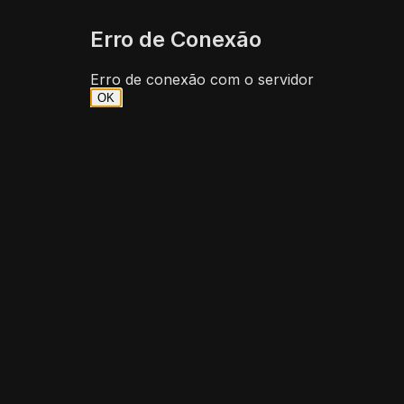
Momento
Erro de Conexão
Senha
de
Entrada:
Erro de conexão com o servidor
Colar
No
OK
fechamento
da
vela
atual
as
18:45
Análise
da
entrada:
O
gráfico